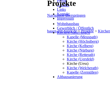
Presse
Projekte
Anfahrt
Links
Kontakt
Navigation überspringen
Impressum
Wohnhausbau
Gewerblich / Öffentlich
bauen-mit-bauer.de
>
Projekte
>
Kirche
Kirchen-Sanierungen
Kapelle (Meuspath)
Kirche (Höchstberg)
Kirche (Kelberg)
Kirche (Nürburg)
Kirche (Retterath)
Kirche (Uersfeld)
Kirche (Uess)
Kirche (Welcherath)
Kapelle (Zermüllen)
Altbausanierung