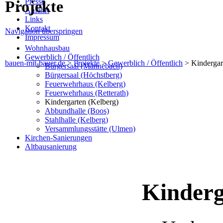
Presse
Projekte
Anfahrt
Links
Kontakt
Navigation überspringen
Impressum
Wohnhausbau
Gewerblich / Öffentlich
bauen-mit-bauer.de
>
Projekte
>
Gewerblich / Öffentlich
>
Kindergar
Bürgersaal (Mannebach)
Bürgersaal (Höchstberg)
Feuerwehrhaus (Kelberg)
Feuerwehrhaus (Retterath)
Kindergarten (Kelberg)
Abbundhalle (Boos)
Stahlhalle (Kelberg)
Versammlungsstätte (Ulmen)
Kirchen-Sanierungen
Altbausanierung
Kinderg