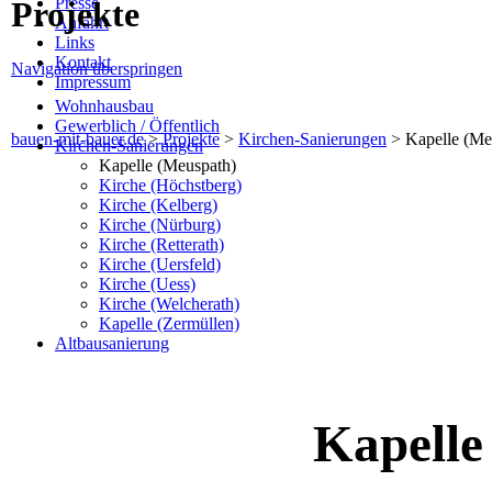
Presse
Projekte
Anfahrt
Links
Kontakt
Navigation überspringen
Impressum
Wohnhausbau
Gewerblich / Öffentlich
bauen-mit-bauer.de
>
Projekte
>
Kirchen-Sanierungen
>
Kapelle (Me
Kirchen-Sanierungen
Kapelle (Meuspath)
Kirche (Höchstberg)
Kirche (Kelberg)
Kirche (Nürburg)
Kirche (Retterath)
Kirche (Uersfeld)
Kirche (Uess)
Kirche (Welcherath)
Kapelle (Zermüllen)
Altbausanierung
Kapelle