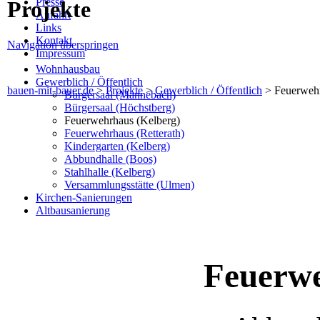
Presse
Projekte
Anfahrt
Links
Kontakt
Navigation überspringen
Impressum
Wohnhausbau
Gewerblich / Öffentlich
bauen-mit-bauer.de
>
Projekte
>
Gewerblich / Öffentlich
>
Feuerwehr
Bürgersaal (Mannebach)
Bürgersaal (Höchstberg)
Feuerwehrhaus (Kelberg)
Feuerwehrhaus (Retterath)
Kindergarten (Kelberg)
Abbundhalle (Boos)
Stahlhalle (Kelberg)
Versammlungsstätte (Ulmen)
Kirchen-Sanierungen
Altbausanierung
Feuerwe